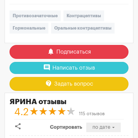
Противозачаточные
Контрацептивы
Гормональные
Оральные контрацептивы
notifications
Подписаться
comment
Написать отзыв
contact_support
Задать вопрос
ЯРИНА отзывы
4.2
115 отзывов
share
Сортировать
по дате