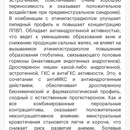
эстрогенами, обеспечивает очень хорошую
переносимость и оказывает положительное
воздействие при предменструальном синдроме).
В комбинации с этинилэстрадиолом улучшает
липидный профиль и повышает концентрацию
ЛПВП. Обладает антиандрогенной активностью,
что ведет к уменьшению образования акне и
снижению продукции сальных желез, не влияет на
вызываемое этинилэстрадиолом повышение
образования глобулина, связывающего половые
гормоны (инактивация эндогенных андрогенов).
Дроспиренон лишен какой-либо андрогенной,
эстрогенной, ГКС и антиГКС активности. Это, в
сочетании с антиМКС и антиандрогенным
действием, обеспечивает дроспиренону
биохимический и фармакологический профиль,
сходный с естественным прогестероном. Как и
все комбинированные пероральные
контрацептивы, оказывает положительное
неконтрацептивное влияние: менструальные
кровотечения становятся легче и короче, что
снижает риск развития анемии, болевые