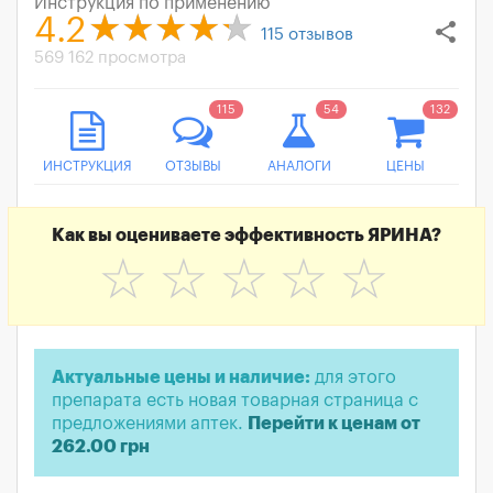
Инструкция по применению
4.2
share
115
отзывов
569 162 просмотра
115
54
132
ИНСТРУКЦИЯ
ОТЗЫВЫ
АНАЛОГИ
ЦЕНЫ
Как вы оцениваете эффективность ЯРИНА?
☆
☆
☆
☆
☆
Актуальные цены и наличие:
для этого
препарата есть новая товарная страница с
предложениями аптек.
Перейти к ценам от
262.00 грн