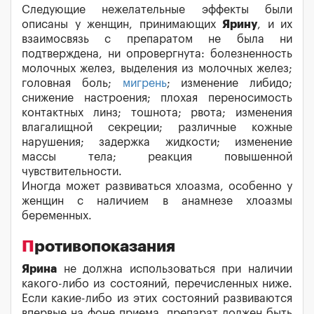
Следующие нежелательные эффекты были
описаны у женщин, принимающих
Ярину
, и их
взаимосвязь с препаратом не была ни
подтверждена, ни опровергнута: болезненность
молочных желез, выделения из молочных желез;
головная боль;
мигрень
; изменение либидо;
снижение настроения; плохая переносимость
контактных линз; тошнота; рвота; изменения
влагалищной секреции; различные кожные
нарушения; задержка жидкости; изменение
массы тела; реакция повышенной
чувствительности.
Иногда может развиваться хлоазма, особенно у
женщин с наличием в анамнезе хлоазмы
беременных.
Противопоказания
Ярина
не должна использоваться при наличии
какого-либо из состояний, перечисленных ниже.
Если какие-либо из этих состояний развиваются
впервые на фоне приема, препарат должен быть