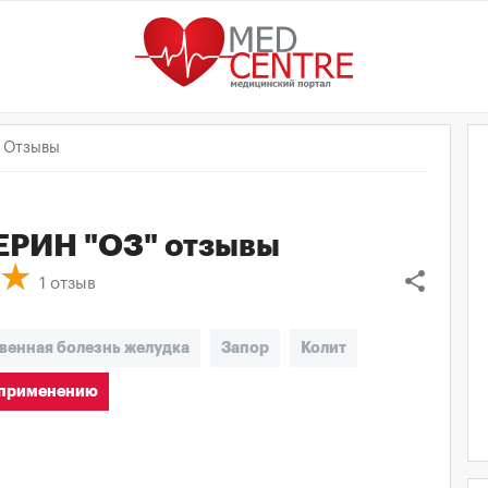
Отзывы
РИН "ОЗ"
отзывы
share
1
отзыв
венная болезнь желудка
Запор
Колит
 применению