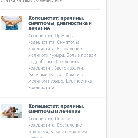
Статьи на тему «Холецистит»
Холецистит: причины,
симптомы, диагностика и
лечение
Холецистит, Причины
холецистита, Симптомы
холецистита, Воспаление
желчного пузыря, Боль в правом
подреберье, Как лечить
холецистит, Застой желчи,
Желчный пузырь, Камни в
желчном пузыре, Диагностика
холецистита
Холецистит: причины,
симптомы и лечение
Холецистит, Лечение
холецистита, Воспаление
желчного, Камни в желчном