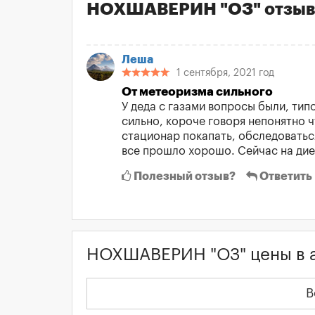
НОХШАВЕРИН "ОЗ" отзы
Леша
1 сентября, 2021 год
От метеоризма сильного
У деда с газами вопросы были, тип
сильно, короче говоря непонятно ч
стационар покапать, обследоватьс
все прошло хорошо. Сейчас на диет
Полезный отзыв?
Ответить
НОХШАВЕРИН "ОЗ" цены в 
В