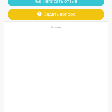
comment
Написать отзыв
contact_support
Задать вопрос
Реклама