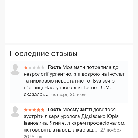
Последние отзывы
Гость
Моя мати потрапила до
неврології ургентно, з підозрою на інсульт
та нирковою недостатністю. Був вечір
п"ятниці Наступного дня Трепет Л.М.
сказала:...
четверг, 30 июля
Гость
Моєму житті довелося
зустріти лікаря уролога Дідківсько Юрія
Івановича. Який є, лікарем професіоналом,
як говорять в народі лікар від...
27 ноября,
2025 год