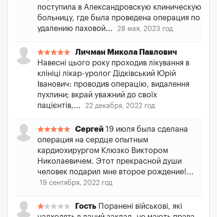
поступила в Александровскую клиническую
больницу, где была проведена операция по
удалению паховой...
28 мая, 2023 год
Личман Микола Павлович
Навесні цього року проходив лікування в
клініці лікар-уролог Дідківський Юрій
Іванович: проводив операцію, видалення
пухлини; вкрай уважний до своїх
пацієнтів,...
22 декабря, 2022 год
Сергей
19 июля была сделана
операция на сердце опытным
кардиохирургом Клюзко Виктором
Николаевичем. Этот прекрасной души
человек подарил мне второе рождение!...
19 сентября, 2022 год
Гость
Поранені військові, які