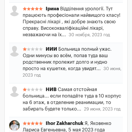
Ірина
Відділення урології. Тут
працюють професіонали найвищого класу!
Прекрасні лікарі , які добре знають свою
справу. Висококваліфікаційні лікарі,
незважаючи на їх...
30 ноября, 2023 год
ИИИ
Больница полный ужас.
Одни минусы во всём, попав туда ваш
родственник пролежит долго и нудно
просто на кушетке, когда увидят...
30 июня,
2023 год
НИВ
Самая отстойная
больница... если попадёте туда в 10 корпус
на 6 этаж, в отделение реанимации, то
забирать будете только...
29 июня, 2023 год
Ihor Zakharchuk
Я, Яковенко
Лариса Евгеньевна, 5 мая 2023 года