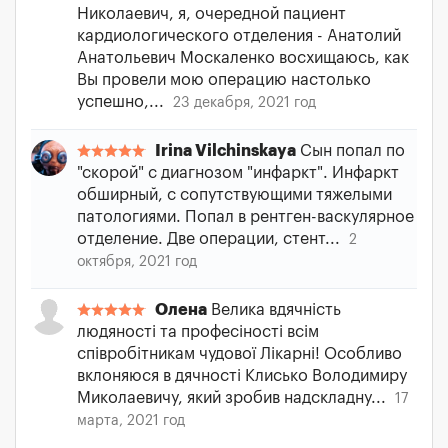
Николаевич, я, очередной пациент
кардиологического отделения - Анатолий
Анатольевич Москаленко восхищаюсь, как
Вы провели мою операцию настолько
успешно,...
23 декабря, 2021 год
Irina Vilchinskaya
Сын попал по
"скорой" с диагнозом "инфаркт". Инфаркт
обширный, с сопутствующими тяжелыми
патологиями. Попал в рентген-васкулярное
отделение. Две операции, стент...
2
октября, 2021 год
Олена
Велика вдячність
людяності та професіності всім
співробітникам чудової Лікарні! Особливо
вклоняюся в дячності Клисько Володимиру
Миколаевичу, який зробив надскладну...
17
марта, 2021 год