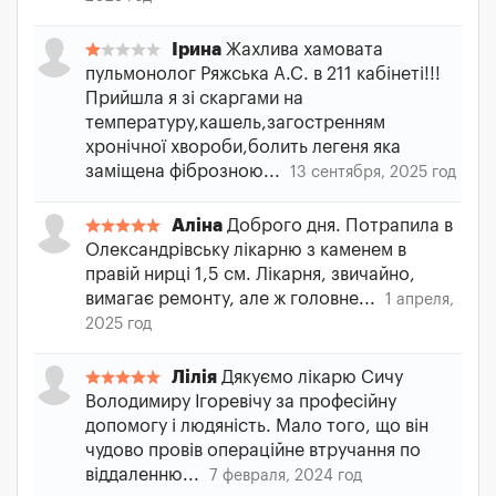
Ірина
Жахлива хамовата
пульмонолог Ряжська А.С. в 211 кабінеті!!!
Прийшла я зі скаргами на
температуру,кашель,загостренням
хронічної хвороби,болить легеня яка
заміщена фіброзною...
13 сентября, 2025 год
Аліна
Доброго дня. Потрапила в
Олександрівську лікарню з каменем в
правій нирці 1,5 см. Лікарня, звичайно,
вимагає ремонту, але ж головне...
1 апреля,
2025 год
Лілія
Дякуємо лікарю Сичу
Володимиру Ігоревічу за професійну
допомогу і людяність. Мало того, що він
чудово провів операційне втручання по
віддаленню...
7 февраля, 2024 год