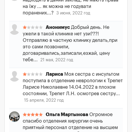
надходять в даний заклад, не мають права
на їжу ... як можна не годувати
поранених...?
3 июня, 2022 год
Анонимус
Добрый день. Не
ужели в такой клинике нет узи???!
Отправляю в частную клинику делать,при
это сами позвонили,
договаривались,записали,езжай, цену
тебе...
21 мая, 2022 год
Лариса
Моя сестра с инсультом
поступила в отделение неврологии к Трепет
Ларисе Николаевне 14.04.2022 в плохом
состоянии, Трепет Л.Н. осмотрев сестру...
15 апреля, 2022 год
Ольга Мартынова
Огромное
спасибо отделения хирургии очень
приятный персонал отделение на высшем