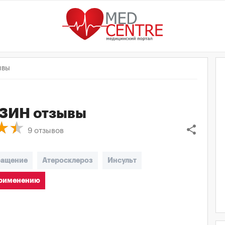
ывы
ЗИН
отзывы
share
9
отзывов
ращение
Атеросклероз
Инсульт
применению