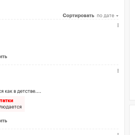
Сортировать
по дате
ить
 как в детстве....
татки
блюдается
ить