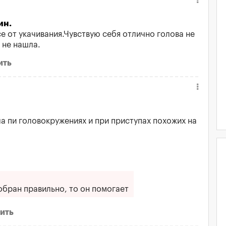
ин.
е от укачивания.Чувствую себя отлично голова не
 не нашла.
ить
 пи головокружениях и при приступах похожих на
обран правильно, то он помогает
ить