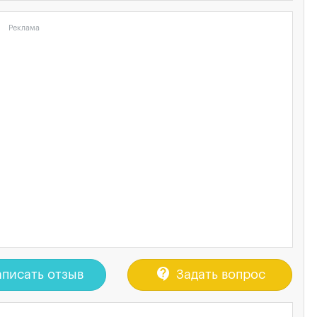
Реклама
contact_support
писать отзыв
Задать вопрос