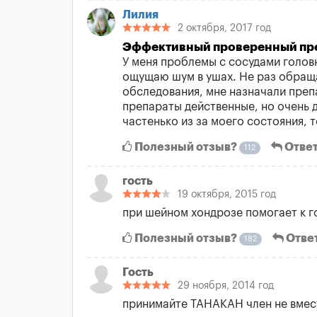
Лилия
2 октября, 2017 год
Эффективный проверенный пре
У меня проблемы с сосудами головн
ощущаю шум в ушах. Не раз обраща
обследования, мне назначали препа
препараты действенные, но очень д
частенько из за моего состояния, т
Полезный отзыв?
Ответ
112
гость
19 октября, 2015 год
при шейном хондрозе помогает к г
Полезный отзыв?
Отве
182
Гость
29 ноября, 2014 год
принимайте ТАНАКАН член не вмест