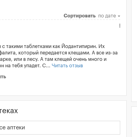
Сортировать
по дате
ы с такими таблетками как Йодантипирин. Их
алита, который передается клещами. А все из-за
парке, или в лесу. А там клещей очень много и
н на тебя упадет. С...
Читать отзыв
ить
теках
се аптеки