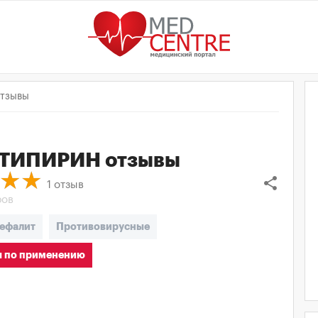
тзывы
ТИПИРИН
отзывы
share
1
отзыв
ров
ефалит
Противовирусные
 по применению