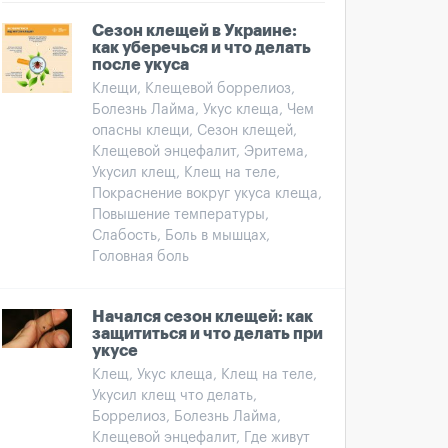
Сезон клещей в Украине:
как уберечься и что делать
после укуса
Клещи, Клещевой боррелиоз,
Болезнь Лайма, Укус клеща, Чем
опасны клещи, Сезон клещей,
Клещевой энцефалит, Эритема,
Укусил клещ, Клещ на теле,
Покраснение вокруг укуса клеща,
Повышение температуры,
Слабость, Боль в мышцах,
Головная боль
Начался сезон клещей: как
защититься и что делать при
укусе
Клещ, Укус клеща, Клещ на теле,
Укусил клещ что делать,
Боррелиоз, Болезнь Лайма,
Клещевой энцефалит, Где живут