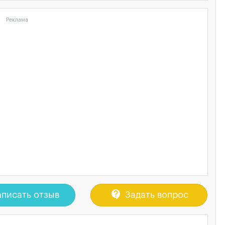
Реклама
contact_support
писать отзыв
Задать вопрос