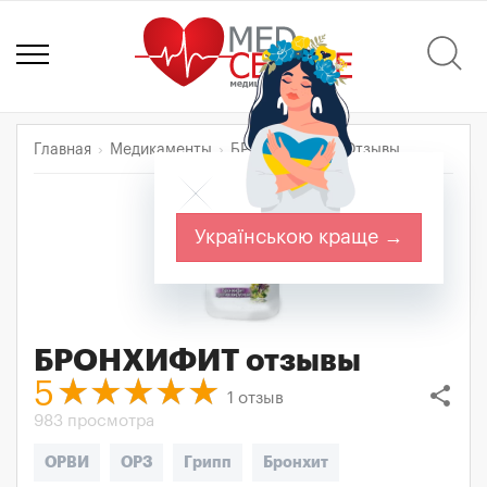
Главная
Медикаменты
БРОНХИФИТ
Отзывы
Українською краще →
БРОНХИФИТ
отзывы
5
share
1
отзыв
983 просмотра
ОРВИ
ОРЗ
Грипп
Бронхит