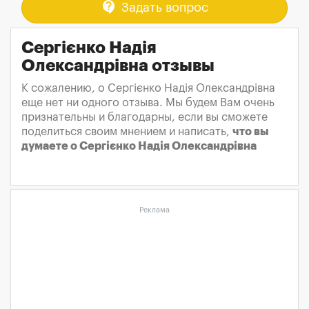
contact_support
Задать вопрос
Сергієнко Надія
Олександрівна отзывы
К сожалению, о Сергієнко Надія Олександрівна
еще нет ни одного отзыва. Мы будем Вам очень
признательны и благодарны, если вы сможете
поделиться своим мнением и написать,
что вы
думаете о Сергієнко Надія Олександрівна
Реклама