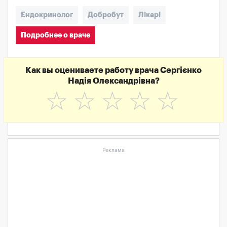
Ендокринолог
Добробут
Лікарі
Подробнее о враче
Как вы оцениваете работу врача Сергієнко
Надія Олександрівна?
☆
☆
☆
☆
☆
Реклама