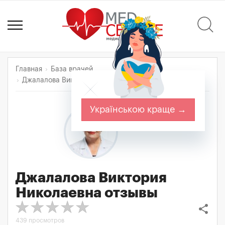
Главная
База врачей
Джалалова Виктория Николаевна
Отзывы
Українською краще →
Джалалова Виктория
Николаевна
отзывы
share
439 просмотров