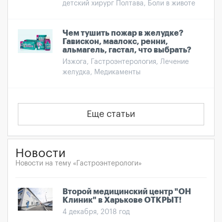
детский хирург Полтава, Боли в животе
Чем тушить пожар в желудке?
Гавискон, маалокс, ренни,
альмагель, гастал, что выбрать?
Изжога, Гастроэнтерология, Лечение
желудка, Медикаменты
Еще статьи
Новости
Новости на тему «Гастроэнтерологи»
Второй медицинский центр "ОН
Клиник" в Харькове ОТКРЫТ!
4 декабря, 2018 год