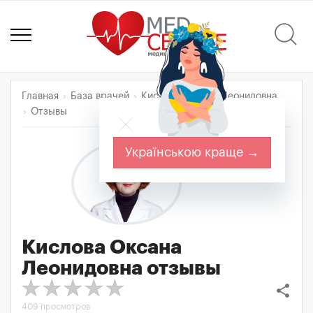
Главная
База врачей
Кислова Оксана Леонидовна
Отзывы
Українською краще →
Кислова Оксана
Леонидовна
отзывы
share
409 просмотров