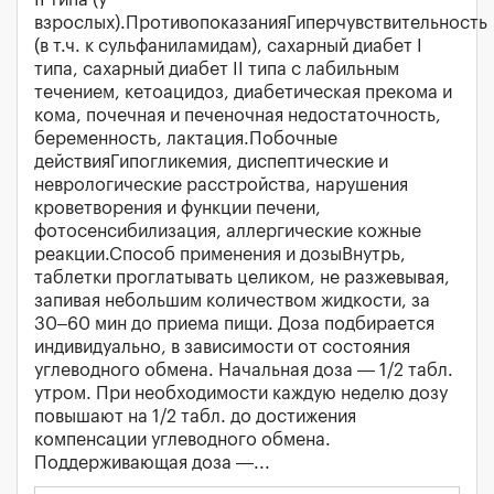
взрослых).ПротивопоказанияГиперчувствительность
(в т.ч. к сульфаниламидам), сахарный диабет I
типа, сахарный диабет II типа с лабильным
течением, кетоацидоз, диабетическая прекома и
кома, почечная и печеночная недостаточность,
беременность, лактация.Побочные
действияГипогликемия, диспептические и
неврологические расстройства, нарушения
кроветворения и функции печени,
фотосенсибилизация, аллергические кожные
реакции.Способ применения и дозыВнутрь,
таблетки проглатывать целиком, не разжевывая,
запивая небольшим количеством жидкости, за
30–60 мин до приема пищи. Доза подбирается
индивидуально, в зависимости от состояния
углеводного обмена. Начальная доза — 1/2 табл.
утром. При необходимости каждую неделю дозу
повышают на 1/2 табл. до достижения
компенсации углеводного обмена.
Поддерживающая доза —...