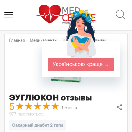
Главная
Медикаменты
ЭУГЛЮКОН
Отзывы
Українською краще →
ЭУГЛЮКОН
отзывы
5
share
1
отзыв
977 просмотров
Сахарный диабет 2 типа