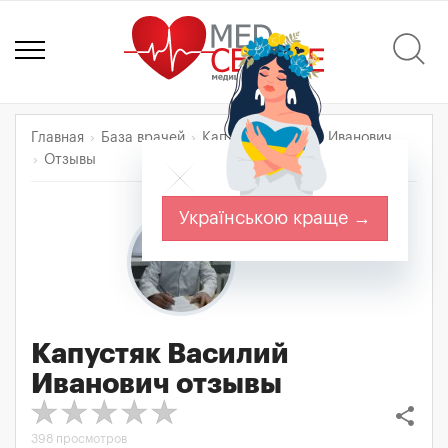
Главная
База врачей
Капустяк Василий Иванович
Отзывы
Українською краще →
Капустяк Василий
Иванович
отзывы
share
398 просмотров