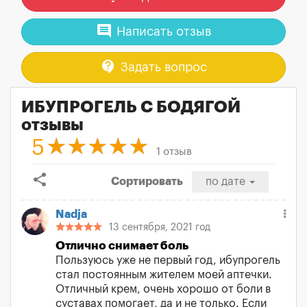
comment
Написать отзыв
contact_support
Задать вопрос
ИБУПРОГЕЛЬ С БОДЯГОЙ
отзывы
5
1 отзыв
share
Сортировать
по дате
Nadja
13 сентября, 2021 год
Отлично снимает боль
Пользуюсь уже не первый год, ибупрогель
стал постоянным жителем моей аптечки.
Отличный крем, очень хорошо от боли в
суставах помогает, да и не только. Если