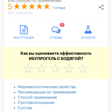
Инструкция по применению
5
share
1
отзыв
881 просмотр
1
ИНСТРУКЦИЯ
ОТЗЫВЫ
АНАЛОГИ
Как вы оцениваете эффективность
ИБУПРОГЕЛЬ С БОДЯГОЙ?
☆
☆
☆
☆
☆
Фармакологические свойства
Рекомендации по применению
Способ применения
Противопоказания
Состав