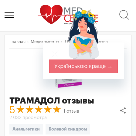
Главная
Медикаменты
ТРАМАДОЛ
Отзывы
Українською краще →
ТРАМАДОЛ
отзывы
5
share
1
отзыв
2 032 просмотра
Анальгетики
Болевой синдром