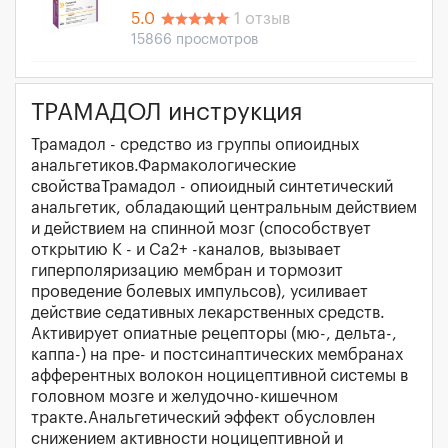
5.0
1 отзыв
15866 просмотров
ТРАМАДОЛ инструкция
Трамадол - средство из группы опиоидных
анальгетиков.Фармакологические
свойстваТрамадол - опиоидный синтетический
анальгетик, обладающий центральным действием
и действием на спинной мозг (способствует
открытию К - и Са2+ -каналов, вызывает
гиперполяризацию мембран и тормозит
проведение болевых импульсов), усиливает
действие седативных лекарственных средств.
Активирует опиатные рецепторы (мю-, дельта-,
каппа-) на пре- и постсинаптических мембранах
афферентных волокон ноцицептивной системы в
головном мозге и желудочно-кишечном
тракте.Анальгетический эффект обусловлен
снижением активности ноцицептивной и