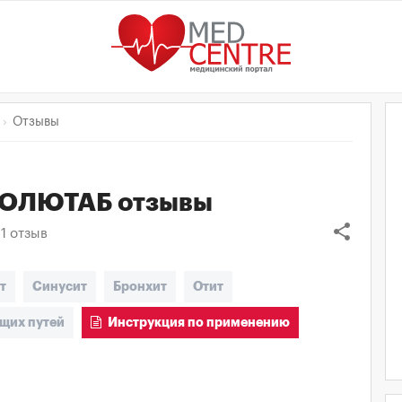
Отзывы
СОЛЮТАБ
отзывы
share
1
отзыв
т
Синусит
Бронхит
Отит
щих путей
Инструкция по применению