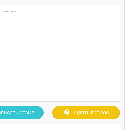
Реклама
contact_support
писать отзыв
Задать вопрос