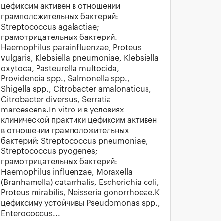
цефиксим активен в отношении
грамположительных бактерий:
Streptococcus agalactiae;
грамотрицательных бактерий:
Haemophilus parainfluenzae, Proteus
vulgaris, Klebsiella pneumoniae, Klebsiella
oxytoca, Pasteurella multocida,
Providencia spp., Salmonella spp.,
Shigella spp., Citrobacter amalonaticus,
Citrobacter diversus, Serratia
marcescens.In vitro и в условиях
клинической практики цефиксим активен
в отношении грамположительных
бактерий: Streptococcus pneumoniae,
Streptococcus pyogenes;
грамотрицательных бактерий:
Haemophilus influenzae, Moraxella
(Branhamella) catarrhalis, Escherichia coli,
Proteus mirabilis, Neisseria gonorrhoeae.К
цефиксиму устойчивы Pseudomonas spp.,
Enterococcus...