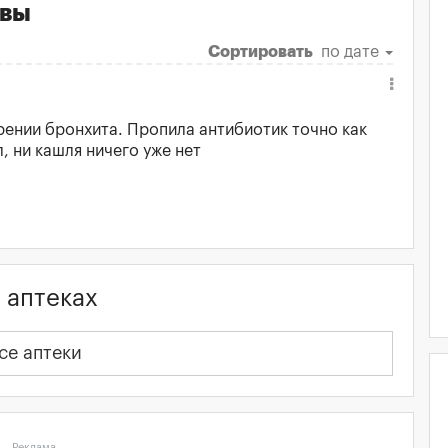
вы
Сортировать
по дате
ении бронхита. Пропила антибиотик точно как
, ни кашля ничего уже нет
аптеках
се аптеки
Реклама