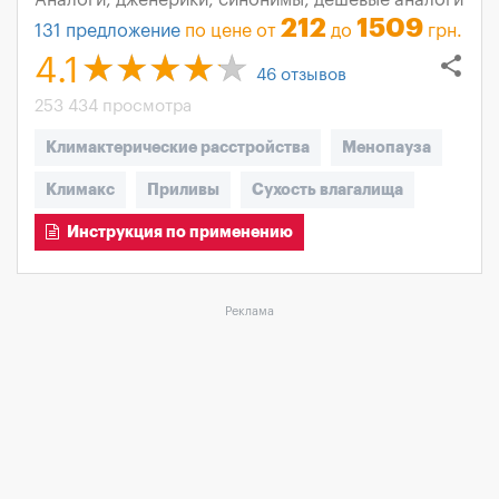
Аналоги, дженерики, синонимы, дешевые аналоги
212
1509
131
предложение
по цене от
до
грн.
share
4.1
46
отзывов
253 434 просмотра
Климактерические расстройства
Менопауза
Климакс
Приливы
Сухость влагалища
Инструкция по применению
Реклама