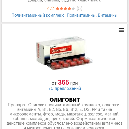
диарея, спазмы, вздутие кишечника).
4.2
(5)
Поливитаминный комплекс
,
Поливитамины
,
Витамины
365
от
грн
70 предложений
ОЛИГОВИТ
Препарат Олиговит поливитаминный комплекс, содержит
витамины А, В1, В2, В5, В6, В12, Е, D3, РР и такие
микроэлементы: фтор, медь, марганец, железо, магний,
кобальт, молибден, цинк, калий. Фармакологическое
действие комплекса обусловлено воздействием витаминов
и микроэлементов на организм человека.