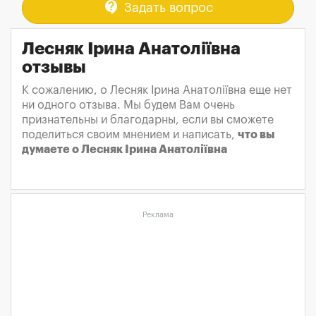
contact_support
Задать вопрос
Лесняк Ірина Анатоліївна
отзывы
К сожалению, о Лесняк Ірина Анатоліївна еще нет
ни одного отзыва. Мы будем Вам очень
признательны и благодарны, если вы сможете
поделиться своим мнением и написать,
что вы
думаете о Лесняк Ірина Анатоліївна
Реклама