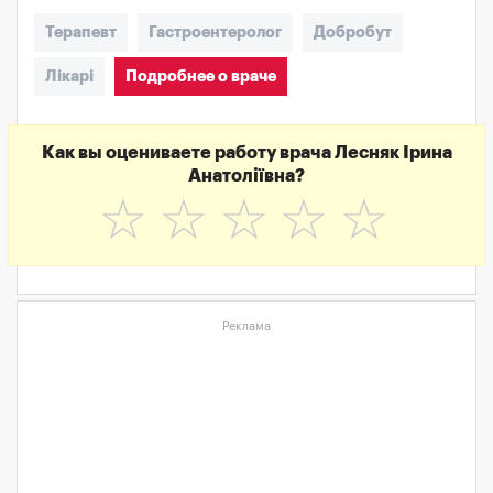
Терапевт
Гастроентеролог
Добробут
Лікарі
Подробнее о враче
Как вы оцениваете работу врача Лесняк Ірина
Анатоліївна?
☆
☆
☆
☆
☆
Реклама