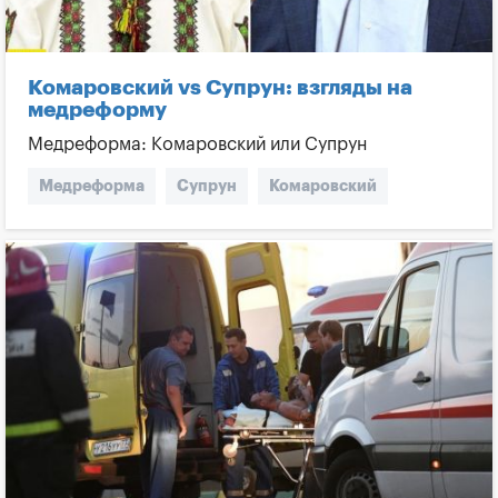
Комаровский vs Супрун: взгляды на
медреформу
Медреформа: Комаровский или Супрун
Медреформа
Супрун
Комаровский