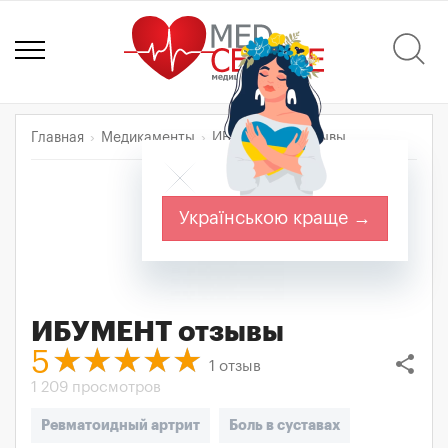
Главная
Медикаменты
ИБУМЕНТ
Отзывы
Українською краще →
ИБУМЕНТ
отзывы
5
share
1
отзыв
1 209 просмотров
Ревматоидный артрит
Боль в суставах