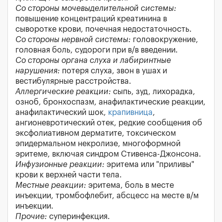
Со стороны мочевыделительной системы:
повышение концентраций креатинина в
сыворотке крови, почечная недостаточность.
Со стороны нервной системы:
головокружение,
головная боль, судороги при в/в введении.
Со стороны органа слуха и лабиринтные
нарушения:
потеря слуха, звон в ушах и
вестибулярные расстройства.
Аллергические реакции:
сыпь, зуд, лихорадка,
озноб, бронхоспазм, анафилактические реакции,
анафилактический шок,
крапивница
,
ангионевротический отек, редкие сообщения об
эксфолиативном дерматите, токсическом
эпидермальном некролизе, многоформной
эритеме, включая синдром Стивенса-Джонсона.
Инфузионные реакции:
эритема или "приливы"
крови к верхней части тела.
Местные реакции:
эритема, боль в месте
инъекции, тромбофлебит, абсцесс на месте в/м
инъекции.
Прочие:
суперинфекция.