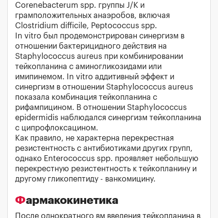
Corenebacterum spp. группы J/К и
грамположительных анаэробов, включая
Clostridium difficile, Peptococcus spp.
In vitro был продемонстрирован синергизм в
отношении бактерицидного действия на
Staphylococcus aureus при комбинировании
тейкопланина с аминогликозидами или
имипинемом. In vitro аддитивный эффект и
синергизм в отношении Staphylococcus aureus
показала комбинация тейкопланина с
рифампицином. В отношении Staphylococcus
epidermidis наблюдался синергизм тейкопланина
с ципрофлоксацином.
Как правило, не характерна перекрестная
резистентность с антибиотиками других групп,
однако Enterococcus spp. проявляет небольшую
перекрестную резистентность к тейкопланину и
другому гликопептиду - ванкомицину.
Фармакокинетика
После однократного вм введения тейкопланина в