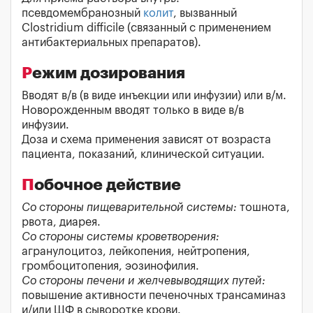
псевдомембранозный
колит
, вызванный
Clostridium difficile (связанный с применением
антибактериальных препаратов).
Режим дозирования
Вводят в/в (в виде инъекции или инфузии) или в/м.
Новорожденным вводят только в виде в/в
инфузии.
Доза и схема применения зависят от возраста
пациента, показаний, клинической ситуации.
Побочное действие
Со стороны пищеварительной системы:
тошнота,
рвота, диарея.
Со стороны системы кроветворения:
агранулоцитоз, лейкопения, нейтропения,
громбоцитопения, эозинофилия.
Со стороны печени и желчевыводящих путей:
повышение активности печеночных трансаминаз
и/или ЩФ в сыворотке крови.