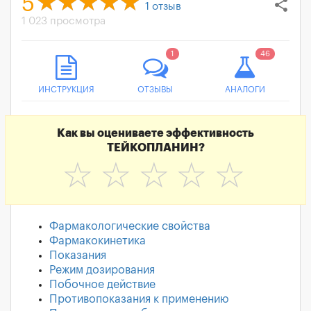
5
share
1
отзыв
1 023 просмотра
1
46
ИНСТРУКЦИЯ
ОТЗЫВЫ
АНАЛОГИ
Как вы оцениваете эффективность
ТЕЙКОПЛАНИН?
☆
☆
☆
☆
☆
Фармакологические свойства
Фармакокинетика
Показания
Режим дозирования
Побочное действие
Противопоказания к применению