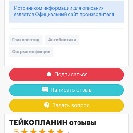
Источником информации для описания
является Официальный сайт производителя
Гликопептид
Антибиотики
Острые инфекции
notifications
Подписаться
comment
Написать отзыв
contact_support
Задать вопрос
ТЕЙКОПЛАНИН отзывы
5