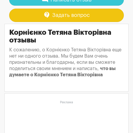
contact_support
Задать вопрос
Корнієнко Тетяна Вікторівна
отзывы
К сожалению, о Корнієнко Тетяна Вікторівна еще
нет ни одного отзыва. Мы будем Вам очень
признательны и благодарны, если вы сможете
поделиться своим мнением и написать,
что вы
думаете о Корнієнко Тетяна Вікторівна
Реклама