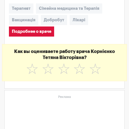
Терапевт
Сімейна медицина та Терапія
Вакцинація
Добробут
Лікарі
Подробнее о враче
Как вы оцениваете работу врача Корнієнко
Тетяна Вікторівна?
☆
☆
☆
☆
☆
Реклама