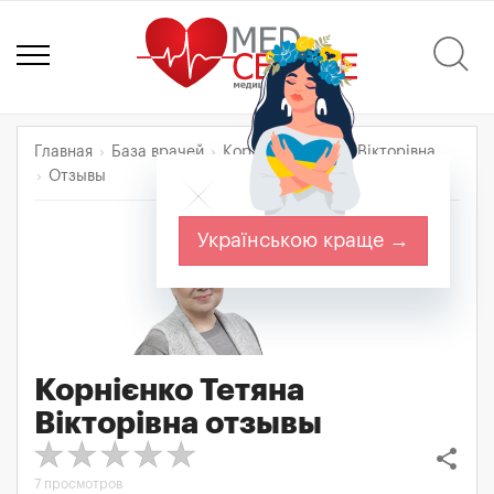
Главная
База врачей
Корнієнко Тетяна Вікторівна
Отзывы
Українською краще →
Корнієнко Тетяна
Вікторівна
отзывы
share
7 просмотров