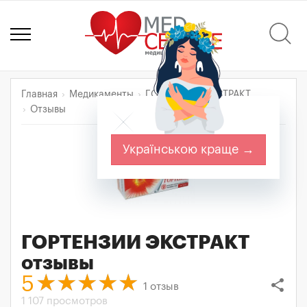
Главная
Медикаменты
ГОРТЕНЗИИ ЭКСТРАКТ
Отзывы
Українською краще →
ГОРТЕНЗИИ ЭКСТРАКТ
отзывы
5
share
1
отзыв
1 107 просмотров