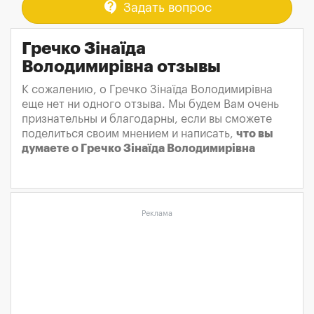
contact_support
Задать вопрос
Гречко Зінаїда
Володимирівна отзывы
К сожалению, о Гречко Зінаїда Володимирівна
еще нет ни одного отзыва. Мы будем Вам очень
признательны и благодарны, если вы сможете
поделиться своим мнением и написать,
что вы
думаете о Гречко Зінаїда Володимирівна
Реклама