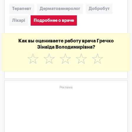
Терапевт
Дерматовенеролог
Добробут
Лікарі
Подробнее о враче
Как вы оцениваете работу врача Гречко
Зінаїда Володимирівна?
☆
☆
☆
☆
☆
Реклама