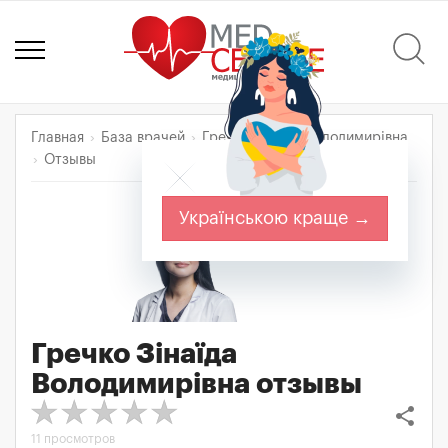
Главная
База врачей
Гречко Зінаїда Володимирівна
Отзывы
Українською краще →
Гречко Зінаїда
Володимирівна
отзывы
share
11 просмотров