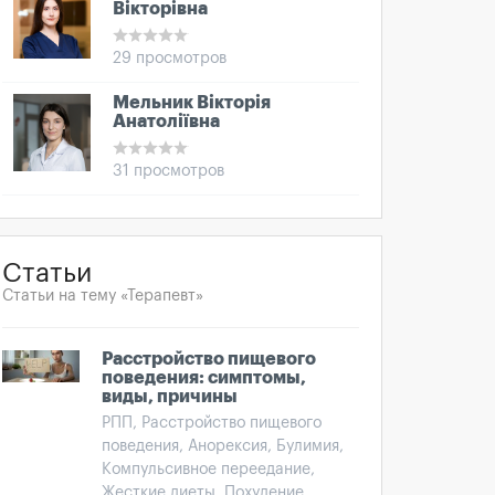
Вікторівна
29 просмотров
Мельник Вікторія
Анатоліївна
31 просмотров
Статьи
Статьи на тему «Терапевт»
Расстройство пищевого
поведения: симптомы,
виды, причины
РПП, Расстройство пищевого
поведения, Анорексия, Булимия,
Компульсивное переедание,
Жесткие диеты, Похудение,