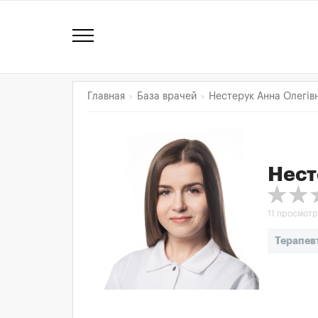
Главная
База врачей
Нестерук Анна Олегів
Нест
11 просмот
Терапев