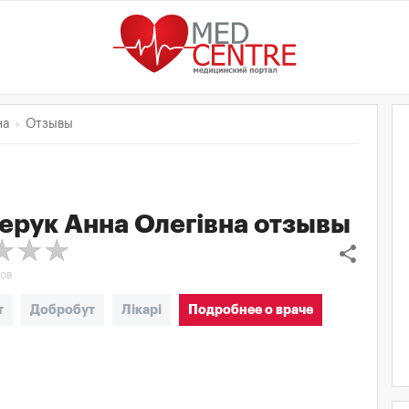
на
Отзывы
ерук Анна Олегівна
отзывы
share
ров
т
Добробут
Лікарі
Подробнее о враче