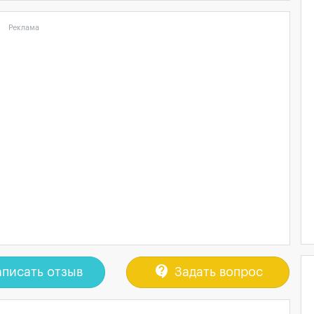
Реклама
contact_support
писать отзыв
Задать вопрос