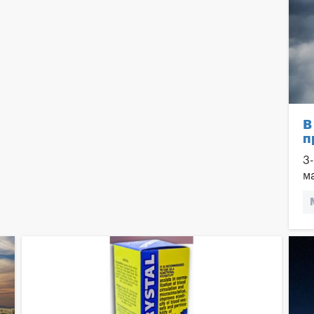
Энергетики вызывают тромбы
Аритмия
Тахикардия
Сахарный диабет
Инфаркт
Обезвоживание организма
В
Высокое давление
п
3
м
с
п
[