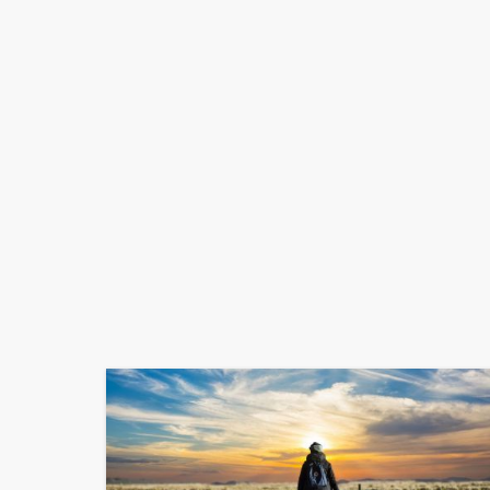
Повышенное давление
Измерение давления
Профилактика инсульта и инфаркта
Контроль давления
Как снизить риски гипертонии
Какое давление при гипертонии