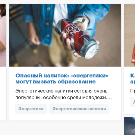
Опасный напиток: «энергетики»
К
могут вызвать образование
а
тромбов
Энергетические напитки сегодня очень
П
популярны, особенно среди молодежи.
Об их вреде знает, пожалуй, каждый. А
Энергетики
Энергетические напитки
недавние исследования еще и показали,
что «энергетики» значительно повышают
Чем вредны энергетики
риски тромбозов.
Вред энергетиков