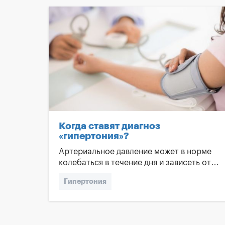
Когда ставят диагноз
«гипертония»?
Артериальное давление может в норме
колебаться в течение дня и зависеть от
разных ситуаций, но нормальные
Гипертония
показатели – от 100/60 до 140/90 мм рт.
ст. Если измерение стабильно показывает
Артериальная гипертензия
значение 140/90 мм рт. ст. или выше, это
свидетельствует о наличии гипертонии.
Высокое давление