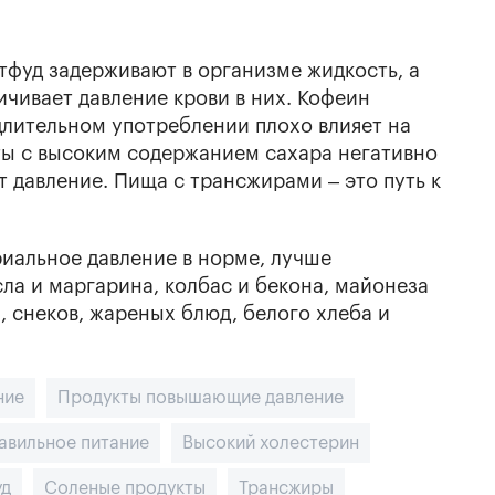
тфуд задерживают в организме жидкость, а
ичивает давление крови в них. Кофеин
длительном употреблении плохо влияет на
кты с высоким содержанием сахара негативно
т давление. Пища с трансжирами – это путь к
риальное давление в норме, лучше
сла и маргарина, колбас и бекона, майонеза
, снеков, жареных блюд, белого хлеба и
ние
Продукты повышающие давление
авильное питание
Высокий холестерин
уд
Соленые продукты
Трансжиры