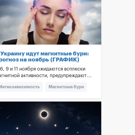
 Украину идут магнитные бури:
рогноз на ноябрь (ГРАФИК)
-6, 9 и 11 ноября ожидаются всплески
агнитной активности, предупреждают
иноптики.Самая серьезная буря
Метеозависимость
Магнитные бури
роизойдет в субботу, 3 ноября.
banner]Метеочувствительные люди во...
Артериальное давление