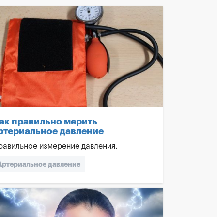
ак правильно мерить
ртериальное давление
равильное измерение давления.
Артериальное давление
Артериальная гипертензия
Супрун