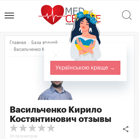
Главная
База врачей
Васильченко Кирило Костянтинович
Отзывы
Українською краще →
Васильченко Кирило
Костянтинович
отзывы
share
26 просмотров