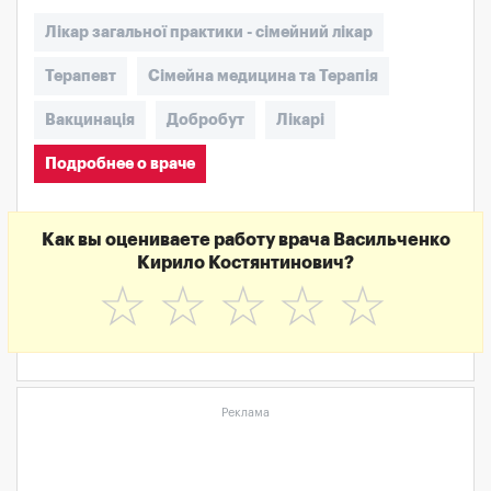
Лікар загальної практики - сімейний лікар
Терапевт
Сімейна медицина та Терапія
Вакцинація
Добробут
Лікарі
Подробнее о враче
Как вы оцениваете работу врача Васильченко
Кирило Костянтинович?
☆
☆
☆
☆
☆
Реклама