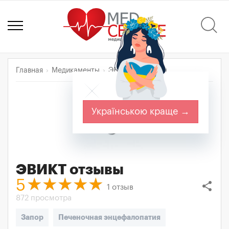
Главная
Медикаменты
ЭВИКТ
Отзывы
Українською краще →
ЭВИКТ
отзывы
5
share
1
отзыв
872 просмотра
Запор
Печеночная энцефалопатия