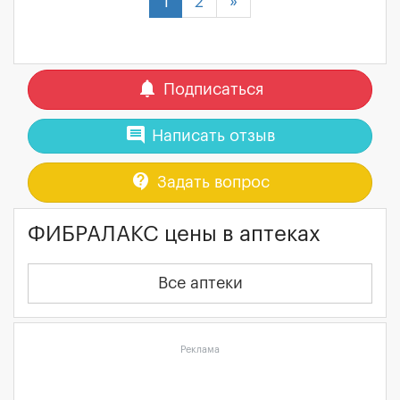
1
2
»
notifications
Подписаться
comment
Написать отзыв
contact_support
Задать вопрос
ФИБРАЛАКС цены в аптеках
Все аптеки
Реклама