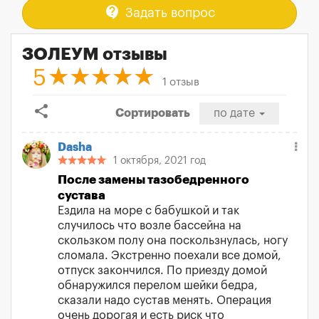
contact_support
Задать вопрос
ЗОЛЕУМ отзывы
5
1 отзыв
share
Сортировать
по дате
Dasha
1 октября, 2021 год
После замены тазобедренного
сустава
Ездила на море с бабушкой и так
случилось что возле бассейна на
скользком полу она поскользнулась, ногу
сломала. Экстренно поехали все домой,
отпуск закончился. По приезду домой
обнаружился перелом шейки бедра,
сказали надо сустав менять. Операция
очень дорогая и есть риск что