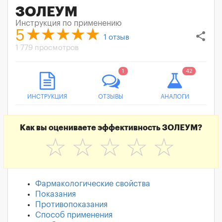
ЗОЛЕУМ
Инструкция по применению
5
share
1
отзыв
1 779 просмотров
1
42
ИНСТРУКЦИЯ
ОТЗЫВЫ
АНАЛОГИ
Как вы оцениваете эффективность ЗОЛЕУМ?
☆
☆
☆
☆
☆
Фармакологические свойства
Показания
Противопоказания
Способ применения