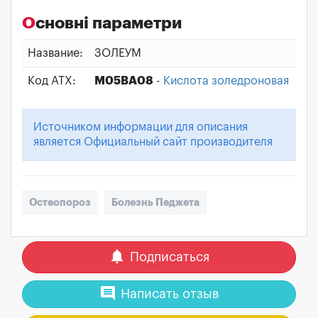
Основні параметри
Название:
ЗОЛЕУМ
Код АТХ:
M05BA08
-
Кислота золедроновая
Источником информации для описания
является Официальный сайт производителя
Остеопороз
Болезнь Педжета
notifications
Подписаться
comment
Написать отзыв