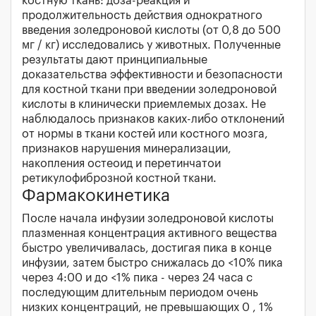
костную ткань: доза-реакция и
продолжительность действия однократного
введения золедроновой кислоты (от 0,8 до 500
мг / кг) исследовались у животных. Полученные
результаты дают принципиальные
доказательства эффективности и безопасности
для костной ткани при введении золедроновой
кислоты в клинически приемлемых дозах. Не
наблюдалось признаков каких-либо отклонений
от нормы в ткани костей или костного мозга,
признаков нарушения минерализации,
накопления остеоид и перетинчатои
ретикулофиброзной костной ткани.
Фармакокинетика
После начала инфузии золедроновой кислоты
плазменная концентрация активного вещества
быстро увеличивалась, достигая пика в конце
инфузии, затем быстро снижалась до <10% пика
через 4:00 и до <1% пика - через 24 часа с
последующим длительным периодом очень
низких концентраций, не превышающих 0 , 1%