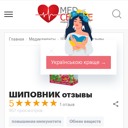
Главная
Медикаменты
ШИПОВНИК
Отзывы
Українською краще →
ШИПОВНИК
отзывы
5
share
1
отзыв
957 просмотров
повышение иммунитета
Обмен веществ