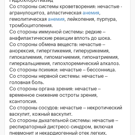
Гидрохлоротиазид
Со стороны системы кроветворения: нечастые -
агранулоцитоз, апластическая
анемия
,
гемолитическая
анемия
, лейкопения, пурпура,
тромбоцитопения.
Со стороны иммунной системы: редкие –
анафилактические реакции вплоть до шока.
Со стороны обмена веществ: нечастые –
анорексия, гипергликемия, гиперурикемия,
гипокалиемия, гипомагниемия, гипонатриемия,
гиперкальциемия, гипохлоремический алкалоз.
Со стороны психики: нечастые – бессонница.
Со стороны нервной системы: нечастые –
головная боль.
Со стороны органа зрения: нечастые –
временное снижение остроты зрения,
ксантопсия.
Со стороны сосудов: нечастые – некротический
васкулит, кожный васкулит.
Со стороны дыхательной системы: нечастые –
респираторный дистресс-синдром, включая
пневмонит и некардиогенный отек легких.