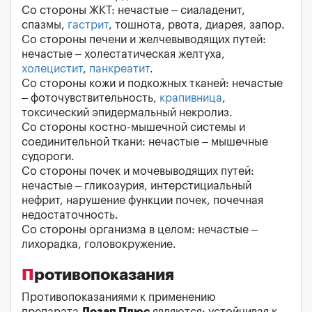
Со стороны ЖКТ: нечастые – сиаладенит,
спазмы,
гастрит
, тошнота, рвота, диарея, запор.
Со стороны печени и желчевыводящих путей:
нечастые – холестатическая желтуха,
холецистит
,
панкреатит
.
Со стороны кожи и подкожных тканей: нечастые
– фоточувствительность,
крапивница
,
токсический эпидермальный некролиз.
Со стороны костно-мышечной системы и
соединительной ткани: нечастые – мышечные
судороги.
Со стороны почек и мочевыводящих путей:
нечастые – гликозурия, интерстициальный
нефрит, нарушение функции почек, почечная
недостаточность.
Со стороны организма в целом: нечастые –
лихорадка, головокружение.
Противопоказания
Противопоказаниями к применению