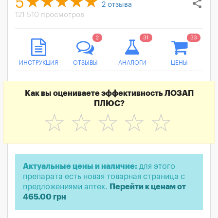
5
share
2
отзыва
121 510 просмотров
2
31
33
ИНСТРУКЦИЯ
ОТЗЫВЫ
АНАЛОГИ
ЦЕНЫ
Как вы оцениваете эффективность ЛОЗАП
ПЛЮС?
☆
☆
☆
☆
☆
Актуальные цены и наличие:
для этого
препарата есть новая товарная страница с
предложениями аптек.
Перейти к ценам от
465.00 грн