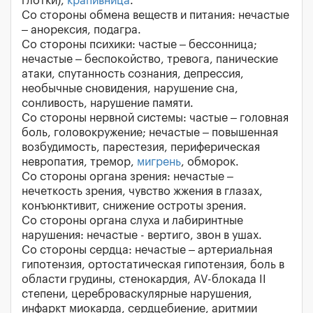
глотки),
крапивница
.
Со стороны обмена веществ и питания: нечастые
– анорексия, подагра.
Со стороны психики: частые – бессонница;
нечастые – беспокойство, тревога, панические
атаки, спутанность сознания, депрессия,
необычные сновидения, нарушение сна,
сонливость, нарушение памяти.
Со стороны нервной системы: частые – головная
боль, головокружение; нечастые – повышенная
возбудимость, парестезия, периферическая
невропатия, тремор,
мигрень
, обморок.
Со стороны органа зрения: нечастые –
нечеткость зрения, чувство жжения в глазах,
конъюнктивит, снижение остроты зрения.
Со стороны органа слуха и лабиринтные
нарушения: нечастые - вертиго, звон в ушах.
Со стороны сердца: нечастые – артериальная
гипотензия, ортостатическая гипотензия, боль в
области грудины, стенокардия, AV-блокада II
степени, цереброваскулярные нарушения,
инфаркт миокарда, сердцебиение, аритмии