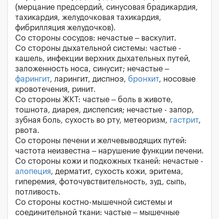
(мерцание предсердий, синусовая брадикардия,
тахикардия, желудочковая тахикардия,
фибрилляция желудочков).
Cо стороны сосудов: нечастые – васкулит.
Cо стороны дыхательной системы: частые -
кашель, инфекции верхних дыхательных путей,
заложенность носа, синусит; нечастые –
фарингит
, ларингит, диспноэ,
бронхит
, носовые
кровотечения, ринит.
Cо стороны ЖКТ: частые – боль в животе,
тошнота, диарея, диспепсия; нечастые - запор,
зубная боль, сухость во рту, метеоризм,
гастрит
,
рвота.
Со стороны печени и желчевыводящих путей:
частота неизвестна – нарушение функции печени.
Со стороны кожи и подкожных тканей: нечастые -
алопеция
, дерматит, сухость кожи, эритема,
гиперемия, фоточувствительность, зуд, сыпь,
потливость.
Со стороны костно-мышечной системы и
соединительной ткани: частые – мышечные