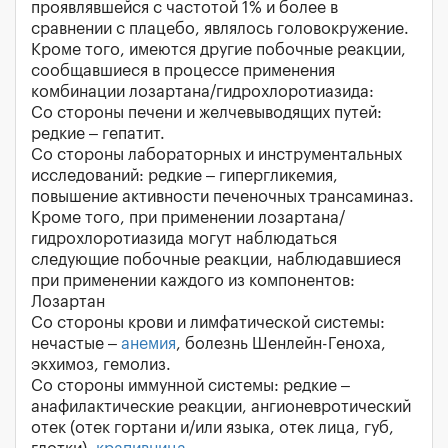
проявлявшейся с частотой 1% и более в
сравнении с плацебо, являлось головокружение.
Кроме того, имеются другие побочные реакции,
сообщавшиеся в процессе применения
комбинации лозартана/гидрохлоротиазида:
Со стороны печени и желчевыводящих путей:
редкие – гепатит.
Со стороны лабораторных и инструментальных
исследований: редкие – гипергликемия,
повышение активности печеночных трансаминаз.
Кроме того, при применении лозартана/
гидрохлоротиазида могут наблюдаться
следующие побочные реакции, наблюдавшиеся
при применении каждого из компонентов:
Лозартан
Со стороны крови и лимфатической системы:
нечастые –
анемия
, болезнь Шенлейн-Геноха,
экхимоз, гемолиз.
Со стороны иммунной системы: редкие –
анафилактические реакции, ангионевротический
отек (отек гортани и/или языка, отек лица, губ,