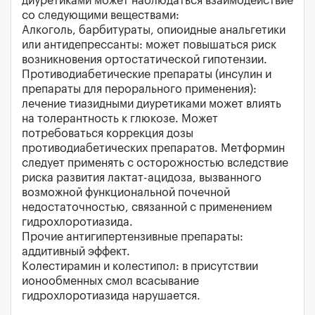
диуретиками может наблюдаться взаимодействие
со следующими веществами:
Алкоголь, барбитураты, опиоидные анальгетики
или антидепрессанты: может повышаться риск
возникновения ортостатической гипотензии.
Противодиабетические препараты (инсулин и
препараты для перорального применения):
лечение тиазидными диуретиками может влиять
на толерантность к глюкозе. Может
потребоваться коррекция дозы
противодиабетических препаратов. Метформин
следует применять с осторожностью вследствие
риска развития лактат-ацидоза, вызванного
возможной функциональной почечной
недостаточностью, связанной с применением
гидрохлоротиазида.
Прочие антигипертензивные препараты:
аддитивный эффект.
Колестирамин и колестипол: в присутствии
ионообменных смол всасывание
гидрохлоротиазида нарушается.