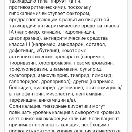
тахикардию типа "пируэт" (в т.ч.
противоаритмическими), поскольку
гипокалиемия выступает фактором,
предрасполагающим к развитию пируэтной
тахикардии: антиаритмические средства класса
IА (например, хинидин, гидрохинидин,
дизопирамид), антиаритмические средства
класса III (например, амиодарон, соталол,
дофетилид, ибутилид), некоторые
антипсихотические препараты (например,
тиоридазин, хлорпромазин, левомепромазин,
трифлуоперазин, циамемазин, сульприд,
сультоприд, амисульприд, тиаприд, пимозид,
галоперидол, дроперидол), другие (например,
бепридил, цизаприд, дифеманил, эритромицин в/
в, галофантрин, мизоластин, пентамидин,
терфенадин, винкамицин в/в).
Соли кальция: тиазидные диуретики могут
повышать уровень кальция в сыворотке крови за
счет снижения экскреции кальция. Если пациент
принимает препараты кальция, необходимо
проводить контроль уровня кальция в сыворотке