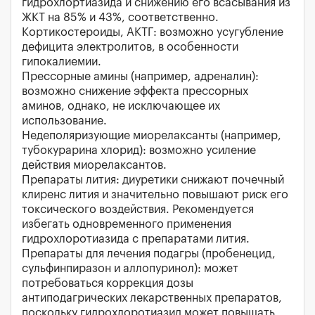
гидрохлортиазида и снижению его всасывания из
ЖКТ на 85% и 43%, соответственно.
Кортикостероиды, АКТГ: возможно усугубление
дефицита электролитов, в особенности
гипокалиемии.
Прессорные амины (например, адреналин):
возможно снижение эффекта прессорных
аминов, однако, не исключающее их
использование.
Недеполяризующие миорелаксанты (например,
тубокурарина хлорид): возможно усиление
действия миорелаксантов.
Препараты лития: диуретики снижают почечный
клиренс лития и значительно повышают риск его
токсического воздействия. Рекомендуется
избегать одновременного применения
гидрохлоротиазида с препаратами лития.
Препараты для лечения подагры (пробенецид,
сульфинпиразон и аллопуринол): может
потребоваться коррекция дозы
антиподагрических лекарственных препаратов,
поскольку гидрохлоротиазид может повышать