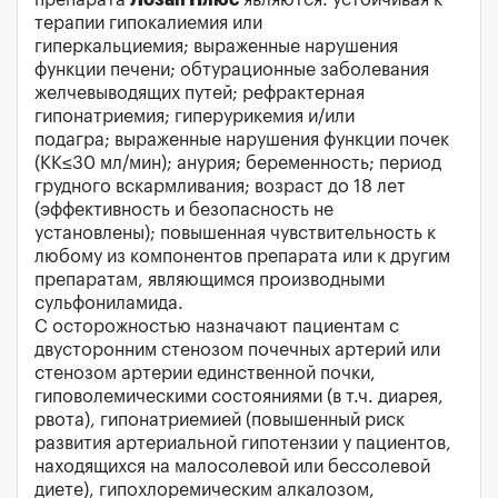
препарата
Лозап Плюс
являются: устойчивая к
терапии гипокалиемия или
гиперкальциемия; выраженные нарушения
функции печени; обтурационные заболевания
желчевыводящих путей; рефрактерная
гипонатриемия; гиперурикемия и/или
подагра; выраженные нарушения функции почек
(КК≤30 мл/мин); анурия; беременность; период
грудного вскармливания; возраст до 18 лет
(эффективность и безопасность не
установлены); повышенная чувствительность к
любому из компонентов препарата или к другим
препаратам, являющимся производными
сульфониламида.
С осторожностью назначают пациентам с
двусторонним стенозом почечных артерий или
стенозом артерии единственной почки,
гиповолемическими состояниями (в т.ч. диарея,
рвота), гипонатриемией (повышенный риск
развития артериальной гипотензии у пациентов,
находящихся на малосолевой или бессолевой
диете), гипохлоремическим алкалозом,