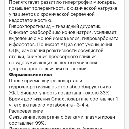
Препятствует развитию гипертрофии миокарда,
повышает толерантность к физической нагрузке
у пациентов с хронической сердечной
недостаточностью.
Гидрохлоротиазид – тиазидный диуретик.
Снижает реабсорбцию ионов натрия, усиливает
выделение с мочой ионов калия, гидрокарбоната
и фосфатов. Понижает АД за счет уменьшения
ОЦК, изменения реактивности сосудистой
стенки, снижения прессорного влияния
сосудосуживающих веществ и усиления
депрессорного влияния на ганглии.
Фармакокинетика
После приема внутрь лозартан и
гидрохлоротиазид быстро абсорбируются из
ЖКТ. Биодоступность лозартана - около 33%.
Время достижения Cmax лозартана составляет 1
ч, его активного метаболита - 3-4 ч.
Распределение
Связывание лозартана с белками плазмы крови
составляет 99%.