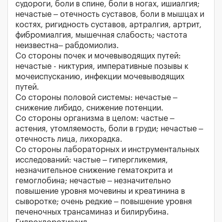
судороги, боли в спине, боли в ногах, ишиалгия;
нечастые – отечность суставов, боли в мышцах и
костях, ригидность суставов, артралгия, артрит,
фибромиалгия, мышечная слабость; частота
неизвестна– рабдомиолиз.
Со стороны почек и мочевыводящих путей:
нечастые - никтурия, императивные позывы к
мочеиспусканию, инфекции мочевыводящих
путей.
Со стороны половой системы: нечастые –
снижение либидо, снижение потенции.
Со стороны организма в целом: частые –
астения, утомляемость, боли в груди; нечастые –
отечность лица, лихорадка.
Со стороны лабораторных и инструментальных
исследований: частые – гипергликемия,
незначительное снижение гематокрита и
гемоглобина; нечастые – незначительно
повышение уровня мочевины и креатинина в
сыворотке; очень редкие – повышение уровня
печеночных трансаминаз и билирубина.