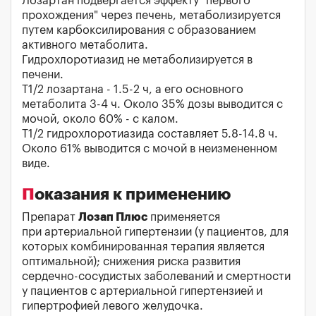
Лозартан подвергается эффекту "первого
прохождения" через печень, метаболизируется
путем карбоксилирования с образованием
активного метаболита.
Гидрохлоротиазид не метаболизируется в
печени.
T1/2 лозартана - 1.5-2 ч, а его основного
метаболита 3-4 ч. Около 35% дозы выводится с
мочой, около 60% - с калом.
T1/2 гидрохлоротиазида составляет 5.8-14.8 ч.
Около 61% выводится с мочой в неизмененном
виде.
Показания к применению
Препарат
Лозап Плюс
применяется
при артериальной гипертензии (у пациентов, для
которых комбинированная терапия является
оптимальной); снижения риска развития
сердечно-сосудистых заболеваний и смертности
у пациентов с артериальной гипертензией и
гипертрофией левого желудочка.