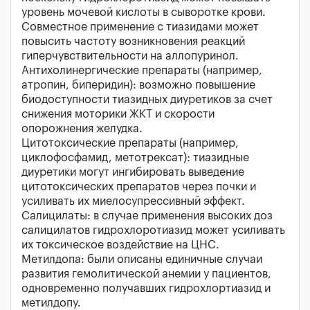
уровень мочевой кислоты в сыворотке крови.
Совместное применение с тиазидами может
повысить частоту возникновения реакций
гиперчувствительности на аллопуринол.
Антихолинергические препараты (например,
атропин, биперидин): возможно повышение
биодоступности тиазидных диуретиков за счет
снижения моторики ЖКТ и скорости
опорожнения желудка.
Цитотоксические препараты (например,
циклофосфамид, метотрексат): тиазидные
диуретики могут ингибировать выведение
цитотоксических препаратов через почки и
усиливать их миелосупрессивный эффект.
Салицилаты: в случае применения высоких доз
салицилатов гидрохлоротиазид может усиливать
их токсическое воздействие на ЦНС.
Метилдопа: были описаны единичные случаи
развития гемолитической анемии у пациентов,
одновременно получавших гидрохлортиазид и
метилдопу.