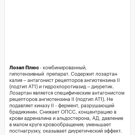
Лозап Плюс
- комбинированный,
гипотензивный препарат. Содержит лозартан
калия – антагонист рецепторов ангиотензина II
(подтип АТ1) и гидрохлоротиазид – диуретик.
Лозартан является специфическим антагонистом
рецепторов ангиотензина II (подтип АТ1). Не
подавляет киназу II - фермент, разрушающий
брадикинин. Снижает ОПСС, концентрацию в
крови адреналина и альдостерона, АД, давление
в малом круге кровообращения; уменьшает
постнагрузку, оказывает диуретический эффект.