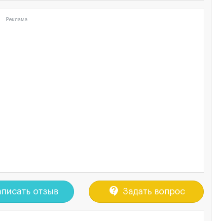
Реклама
contact_support
писать отзыв
Задать вопрос