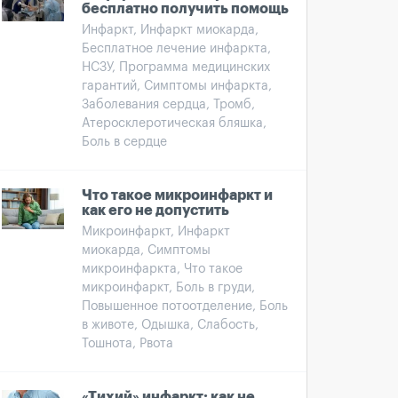
бесплатно получить помощь
Инфаркт, Инфаркт миокарда,
Бесплатное лечение инфаркта,
НСЗУ, Программа медицинских
гарантий, Симптомы инфаркта,
Заболевания сердца, Тромб,
Атеросклеротическая бляшка,
Боль в сердце
Что такое микроинфаркт и
как его не допустить
Микроинфаркт, Инфаркт
миокарда, Симптомы
микроинфаркта, Что такое
микроинфаркт, Боль в груди,
Повышенное потоотделение, Боль
в животе, Одышка, Слабость,
Тошнота, Рвота
«Тихий» инфаркт: как не