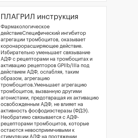
ПЛАГРИЛ инструкция
Фармакологическое
действиеСпецифический ингибитор
агрегации тромбоцитов, оказывает
коронарорасширяющее действие.
Избирательно уменьшает связывание
АДФ с рецепторами на тромбоцитах и
активацию рецепторов GPIIb/IIIa под
действием АДФ, ослабляя, таким
образом, агрегацию
тромбоцитов.Уменьшает агрегацию
тромбоцитов, вызванную другими
агонистами, предотвращая их активацию
освобожденным АДФ, не влияет на
активность фосфодиэстеразы (ФДЭ).
Необратимо связывается с АДФ-
рецепторами тромбоцитов, которые
остаются невосприимчивыми к
стимуляции АДФ на протяжении