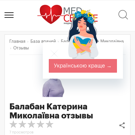
Главная
База врачей
Балабан Катерина Миколаївна
Отзывы
Українською краще →
Балабан Катерина
Миколаївна
отзывы
share
7 просмотров