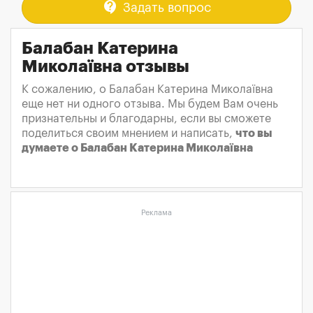
contact_support
Задать вопрос
Балабан Катерина
Миколаївна отзывы
К сожалению, о Балабан Катерина Миколаївна
еще нет ни одного отзыва. Мы будем Вам очень
признательны и благодарны, если вы сможете
поделиться своим мнением и написать,
что вы
думаете о Балабан Катерина Миколаївна
Реклама