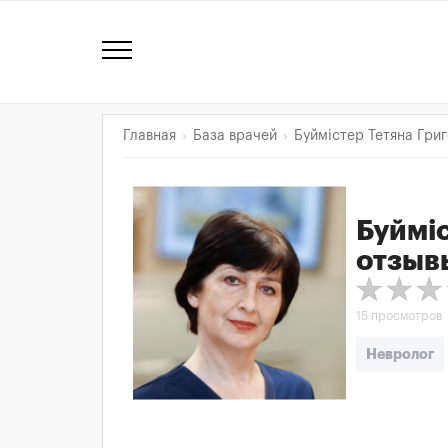
Главная
База врачей
Буймістер Тетяна Григ
Буйміс
отзыв
15 просмотров
Невролог