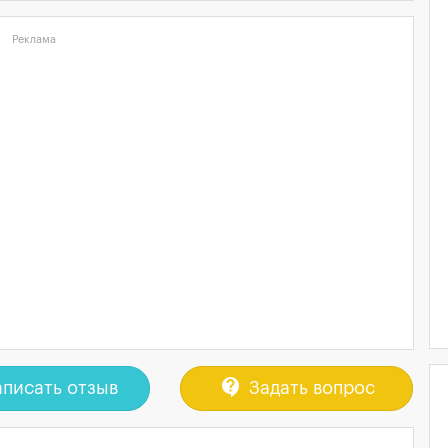
Реклама
contact_support
писать отзыв
Задать вопрос