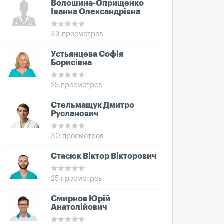
Волошина-Оприщенко
Іванна Олександрівна
33 просмотров
Устьянцева Софія
Борисівна
25 просмотров
Стельмащук Дмитро
Русланович
30 просмотров
Стасюк Віктор Вікторович
25 просмотров
Смирнов Юрій
Анатолійович