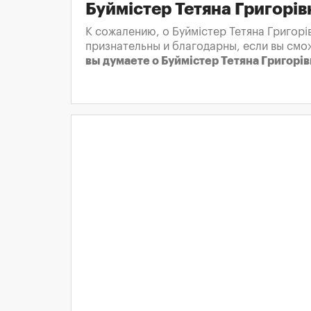
Буймістер Тетяна Григорі
К сожалению, о Буймістер Тетяна Григорі
признательны и благодарны, если вы смо
вы думаете о Буймістер Тетяна Григорів