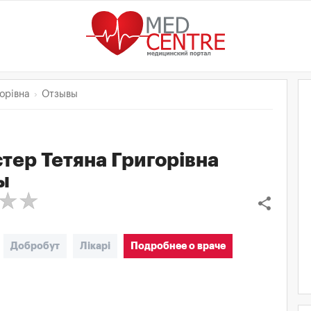
орівна
Отзывы
тер Тетяна Григорівна
ы
share
Добробут
Лікарі
Подробнее о враче