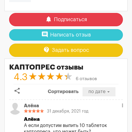
notifications
Подписаться
comment
Написать отзыв
contact_support
Задать вопрос
КАПТОПРЕС отзывы
4.3
6 отзывов
share
Сортировать
по дате
Алёна
31 декабря, 2021 год
Алёна
А если допустим выпить 10 таблеток
каптопреса, что может быть?