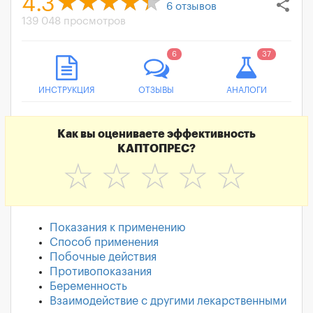
4.3
share
6
отзывов
139 048 просмотров
6
37
ИНСТРУКЦИЯ
ОТЗЫВЫ
АНАЛОГИ
Как вы оцениваете эффективность
КАПТОПРЕС?
☆
☆
☆
☆
☆
Показания к применению
Способ применения
Побочные действия
Противопоказания
Беременность
Взаимодействие с другими лекарственными