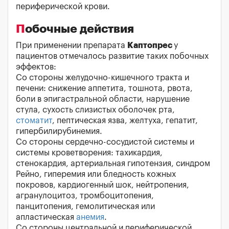
периферической крови.
Побочные действия
При применении препарата
Каптопрес
у
пациентов отмечалось развитие таких побочных
эффектов:
Со стороны желудочно-кишечного тракта и
печени: снижение аппетита, тошнота, рвота,
боли в эпигастральной области, нарушение
стула, сухость слизистых оболочек рта,
стоматит
, пептическая язва, желтуха, гепатит,
гипербилирубинемия.
Со стороны сердечно-сосудистой системы и
системы кроветворения: тахикардия,
стенокардия, артериальная гипотензия, синдром
Рейно, гиперемия или бледность кожных
покровов, кардиогенный шок, нейтропения,
агранулоцитоз, тромбоцитопения,
панцитопения, гемолитическая или
апластическая
анемия
.
Со стороны центральной и периферической