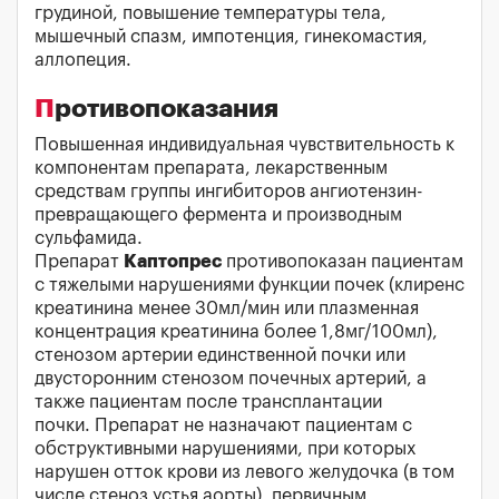
грудиной, повышение температуры тела,
мышечный спазм, импотенция, гинекомастия,
аллопеция.
Противопоказания
Повышенная индивидуальная чувствительность к
компонентам препарата, лекарственным
средствам группы ингибиторов ангиотензин-
превращающего фермента и производным
сульфамида.
Препарат
Каптопрес
противопоказан пациентам
с тяжелыми нарушениями функции почек (клиренс
креатинина менее 30мл/мин или плазменная
концентрация креатинина более 1,8мг/100мл),
стенозом артерии единственной почки или
двусторонним стенозом почечных артерий, а
также пациентам после трансплантации
почки. Препарат не назначают пациентам с
обструктивными нарушениями, при которых
нарушен отток крови из левого желудочка (в том
числе стеноз устья аорты), первичным