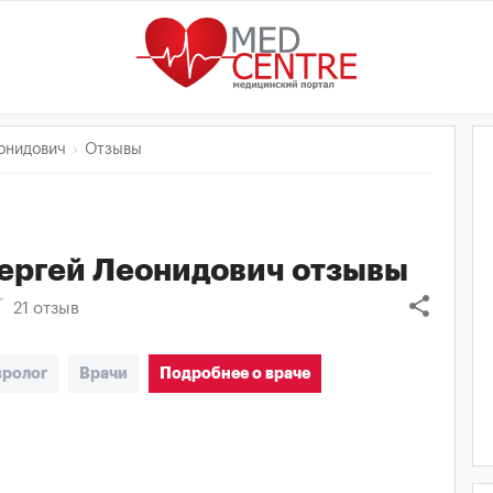
онидович
Отзывы
ергей Леонидович
отзывы
share
21
отзыв
вролог
Врачи
Подробнее о враче