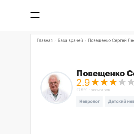
Главная
База врачей
Повещенко Сергей Ле
Повещенко С
2.9
27 529 просмотров
Невролог
Детский не