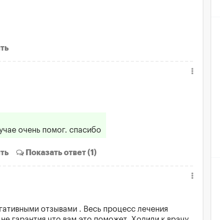
ть
учае очень помог. спасибо
ть
Показать
ответ (1)
негативными отзывами . Весь процесс лечения
о не гарантия что вам это поможет. Ходили к врачу