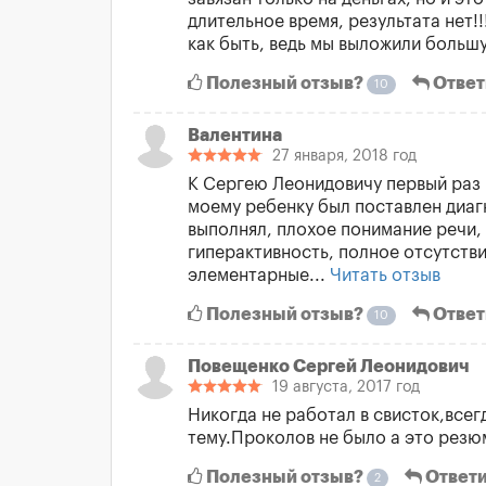
длительное время, результата нет!
как быть, ведь мы выложили большу
Полезный отзыв?
Ответ
10
Валентина
27 января, 2018 год
К Сергею Леонидовичу первый раз п
моему ребенку был поставлен диагн
выполнял, плохое понимание речи,
гиперактивность, полное отсутств
элементарные...
Читать отзыв
Полезный отзыв?
Ответ
10
Повещенко Сергей Леонидович
19 августа, 2017 год
Никогда не работал в свисток,всег
тему.Проколов не было а это резю
Полезный отзыв?
Ответи
2