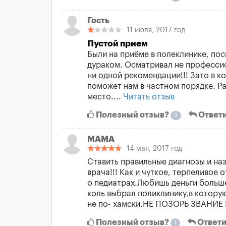
Гость
11 июля, 2017 год
Пустой прием
Были на приёме в полеклинике, по
дураком. Осматривал не профессио
ни одной рекомендации!!! Зато в к
поможет нам в частном порядке. Ра
место....
Читать отзыв
Полезный отзыв?
Ответ
3
МАМА
14 мая, 2017 год
Ставить правильные диагнозы и н
врача!!! Как и чуткое, терпеливое
о педиатрах.Любишь деньги больше
коль выбрал поликлинику,в котору
не по- хамски.НЕ ПОЗОРЬ ЗВАНИЕ В
Полезный отзыв?
Ответи
1