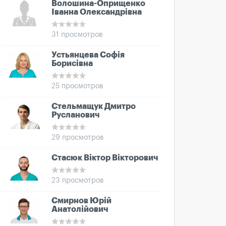
Волошина-Оприщенко
Іванна Олександрівна
31 просмотров
Устьянцева Софія
Борисівна
25 просмотров
Стельмащук Дмитро
Русланович
29 просмотров
Стасюк Віктор Вікторович
23 просмотров
Смирнов Юрій
Анатолійович