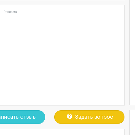
Реклама
contact_support
писать отзыв
Задать вопрос