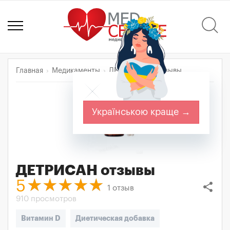
Главная
Медикаменты
ДЕТРИСАН
Отзывы
Українською краще →
ДЕТРИСАН
отзывы
5
share
1
отзыв
910 просмотров
Витамин D
Диетическая добавка