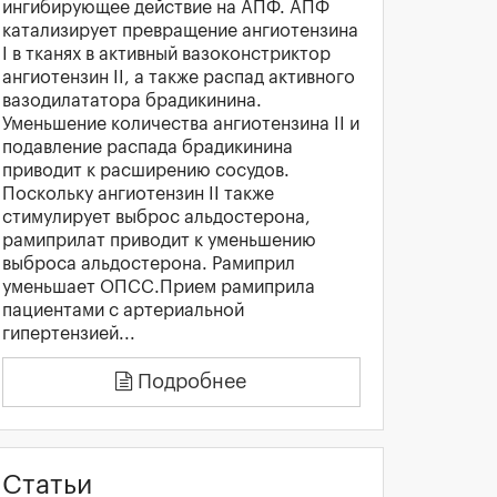
ингибирующее действие на АПФ. АПФ
катализирует превращение ангиотензина
I в тканях в активный вазоконстриктор
ангиотензин II, а также распад активного
вазодилататора брадикинина.
Уменьшение количества ангиотензина II и
подавление распада брадикинина
приводит к расширению сосудов.
Поскольку ангиотензин II также
стимулирует выброс альдостерона,
рамиприлат приводит к уменьшению
выброса альдостерона. Рамиприл
уменьшает ОПСС.Прием рамиприла
пациентами с артериальной
гипертензией...
Подробнее
Статьи