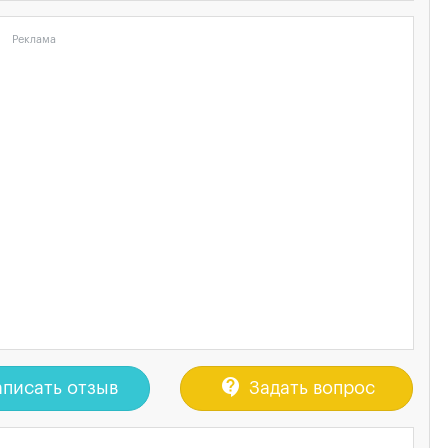
Реклама
contact_support
писать отзыв
Задать вопрос