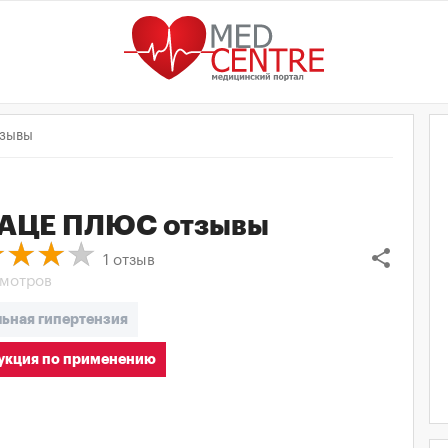
зывы
ТАЦЕ ПЛЮС
отзывы
share
1
отзыв
смотров
ьная гипертензия
кция по применению