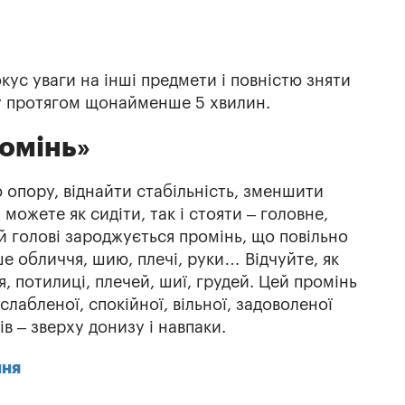
кус уваги на інші предмети і повністю зняти
ву протягом щонайменше 5 хвилин.
ромінь»
 опору, віднайти стабільність, зменшити
 можете як сидіти, так і стояти – головне,
ій голові зароджується промінь, що повільно
ше обличчя, шию, плечі, руки… Відчуйте, як
я, потилиці, плечей, шиї, грудей. Цей промінь
лабленої, спокійної, вільної, задоволеної
в – зверху донизу і навпаки.
ння