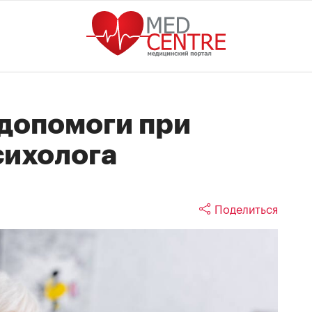
одопомоги при
сихолога
Поделиться