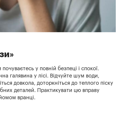
зи»
и почуваєтесь у повній безпеці і спокої.
на галявина у лісі. Відчуйте шум води,
ться довкола, доторкніться до теплого піску
рібних деталей. Практикувати цю вправу
йомом вранці.