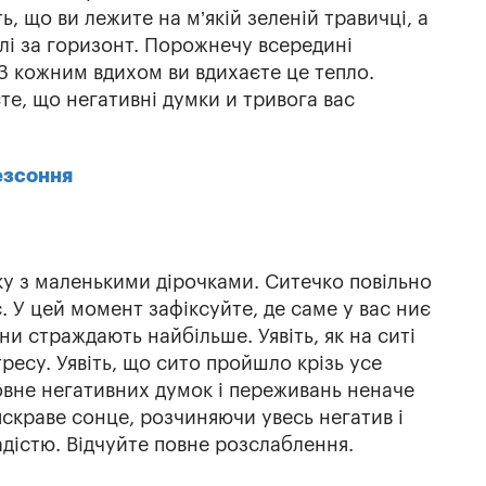
, що ви лежите на м’якій зеленій травичці, а
лі за горизонт. Порожнечу всередині
 З кожним вдихом ви вдихаєте це тепло.
те, що негативні думки и тривога вас
езсоння
чку з маленькими дірочками. Ситечко повільно
с. У цей момент зафіксуйте, де саме у вас ниє
ани страждають найбільше. Уявіть, як на ситі
ресу. Уявіть, що сито пройшло крізь усе
овне негативних думок і переживань неначе
 яскраве сонце, розчиняючи увесь негатив і
дістю. Відчуйте повне розслаблення.