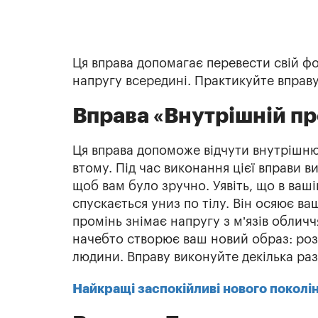
Ця вправа допомагає перевести свій фо
напругу всередині. Практикуйте впра
Вправа «Внутрішній п
Ця вправа допоможе відчути внутрішню
втому. Під час виконання цієї вправи ви
щоб вам було зручно. Уявіть, що в ваш
спускається униз по тілу. Він осяює ва
промінь знімає напругу з м’язів обличч
начебто створює ваш новий образ: розс
людини. Вправу виконуйте декілька разі
Найкращі заспокійливі нового поколі