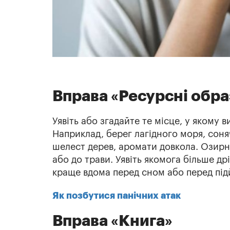
Вправа «Ресурсні обра
Уявіть або згадайте те місце, у якому в
Наприклад, берег лагідного моря, соняч
шелест дерев, аромати довкола. Озирні
або до трави. Уявіть якомога більше д
краще вдома перед сном або перед під
Як позбутися панічних атак
Вправа «Книга»