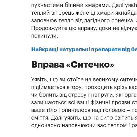
пухнастими білими хмарами. Далі уявіть
теплий вітерець жене ці хмари якнайда
заповнює тепло від лагідного сонечка.
Продовжуйте цю вправу, доки не відчує
покинули.
Найкращі натуральні препарати від б
Вправа «Ситечко»
Уявіть, що ви стоїте на великому сите
підіймається вгору, проходить крізь ва
чи болить від стресу і напруги, які орг
залишаються всі ваші фізичні прояви ст
ваше тіло і опинилося над головою – п
сміття. Далі уявіть, що на сито світить
одночасно наповнюючи вас теплом і ра